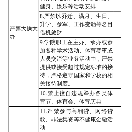
健身、娱乐
等
活动
安排
8
.严禁
以乔迁、满月、生日、
升学、参军、工作
变动
等名目
严禁
大操大
借机敛财
办
9
.学院职工
在
主办、
承办
或
参
加
各种
学术
活动
、体育赛事
或
人员交流
等业务
活动
中，严禁
提供或接受
超过规定
标准的
接
待
，严格遵守国家和学校的相
关
接待
制度。
10.
禁止擅自违规
举办
各类
体
育节、
体育会、
体育庆典
。
1
1
.严禁
参与高利贷
、
网络贷
款、非法集资等
不健康金融活
动
。