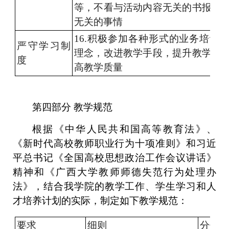
等，不看与活动内容无关的书报，
无关的事情
16.积极参加各种形式的业务培训
严守学习制
理念，改进教学手段，提升教学水
度
高教学质量
第四部分
教学规范
根据《中华人民共和国高等教育法》、
《新时代高校教师职业
行为
十项
准则
》和习近
平总书记
《
全国
高校思想
政治
工作会议讲话》
精神和《广西大学教师师德失范行为处理办
法》
，
结合
我学院
的
教学工作
、
学生
学习
和人
才培养
计划的
实际，制定如下教学规范
：
要求
细则
分值