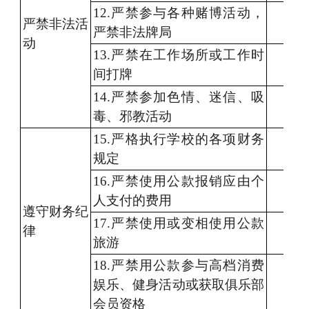
1
2.严禁参与
各种
赌博
活动
，
严禁
非法活
严禁
非法牌局
动
1
3.严禁
在
工作场所或
工作时
间打牌
1
4.严禁
参加色情、迷信、
吸
毒
、邪教活动
1
5
.严格执行
学校的各项财务
规定
16.
严禁使用
公款报销
应由
个
人支付的费用
遵守
财务纪
17.严禁使用
或变相使用公款
律
旅游
18
.严禁
用公款参与
高档
消费
娱乐、健身活动
或
获取俱乐部
会员资格