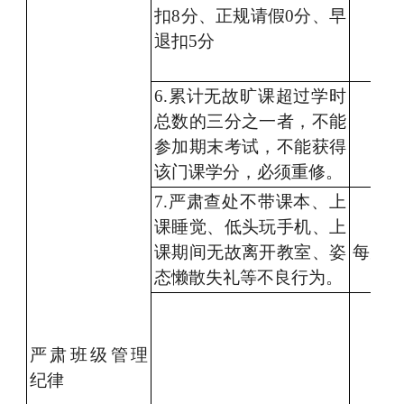
扣
8分
、
正规
请假
0分、
早
退扣
5分
6
.累计
无故旷课超过
学时
总数的三分之一者，不能
参加期末考试，不能获得
该门课学分，必须重修。
7
.严肃
查处不带课本、上
课睡觉、低头玩手机、上
课期间
无故
离开教室、
姿
每次
5
态懒散
失礼等不良行为
。
严肃
班级
管理
纪律