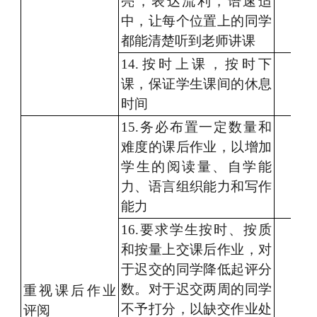
亮，表达流利，语速
适
中
，
让每个位置
上的同学
都能清楚听到
老师讲课
1
4.按时上课
，按时下
课，保证
学生
课间
的
休息
时间
1
5
.务必
布置
一定数量
和
难度的
课后作业
，以增加
学生的
阅读量、
自学能
力
、
语言组织能力和写作
能力
16.
要求
学生按时
、
按质
和
按量上交课后作业，对
于迟交的同学降低起评
分
数。
对于迟交两周的同学
重视
课后作业
不予
打分
，
以缺交作业
处
评阅