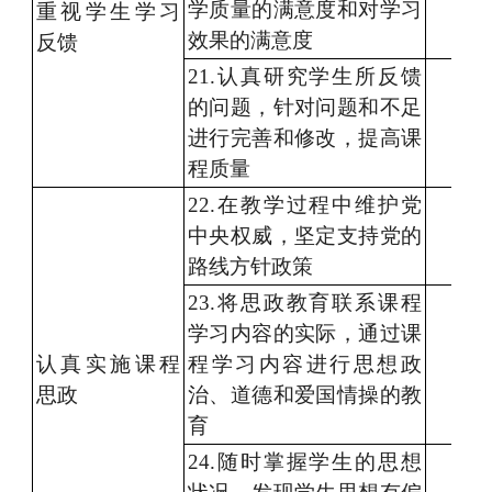
学质量的满意度和
对
学习
重视学生
学习
效果的满意度
反馈
21
.认真研究
学生所反馈
的问题，针对问题和不足
进行
完善和修改，提高课
程质量
22
.在教学过程中
维护党
中央
权威
，坚定
支持党的
路线方针
政策
2
3
.将
思政教育
联系
课程
学习内容的实际，通过
课
认真实施课程
程学习内容进行
思想政
思政
治、道德和爱国情操的教
育
24
.随时
掌握学生的思想