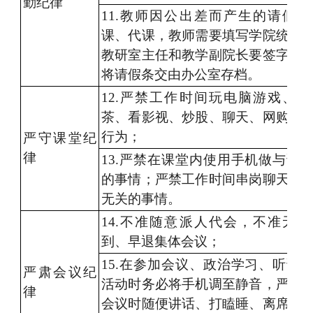
勤纪律
11.
教师因公出差而产生的请假、
课、代课，教师需要填写学院统一
教研室主任和教学副院长要签字确
将请假条交由办公室存档。
12.严禁工作时间玩电脑游戏、
茶、看影视、炒股、聊天、网购以
行为；
严守课堂纪
律
13.
严禁在课堂内使用手机做与课
的事情；严禁工作时间串岗聊天等
无关的事情。
14.不准随意派人代会，不准无
到、早退集体会议；
15.
在参加会议、政治学习、听课
严肃会议纪
活动时务必将手机调至静音，严禁
律
会议时随便讲话、打瞌睡、离席走