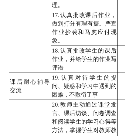
理。
17.认真批改
课后作业，
做到打分有理有据
。严查
作业
抄袭
和
马虎
应付
现
象。
18
.认真批改
学生的课后
作业，
并
给学生的作业写
评语
1
9
.认真对待
学生的提
课后
耐心辅导
问、疑惑和学习中遇到的
交流
困难
，不敷衍了事
20
.教师主动
通过课堂发
言、课后访谈、问卷调查
和
阅读
学生
的
学习
心得等
方法
，
掌握学生
对教师教