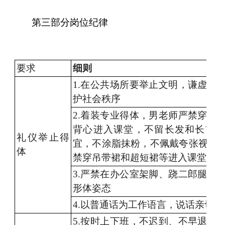
第三部分
岗位纪律
要求
细则
1.在公共场所要举止文明，谦虚礼
护社会秩序
2.着装专业得体，男老师严禁穿拖
背心进入课堂，不留长发和长胡
礼仪举止得
宜，不涂脂抹粉，不佩戴夸张视频
体
禁穿吊带裙和超短裙等进入课堂
3.严禁在办公室架脚、跷二郎腿，
形体姿态
4.
以普通话为工作语言，说话亲切和
5.按时上下班，不迟到、不早退、