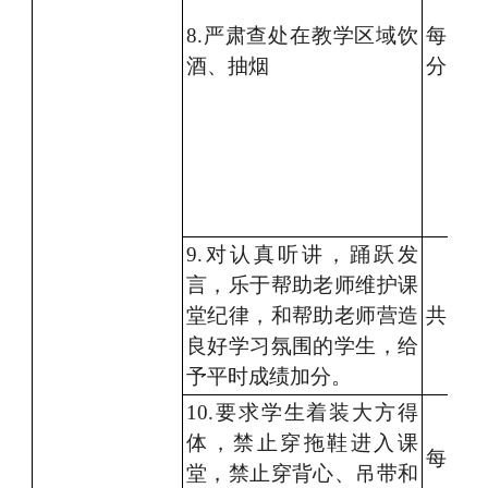
8.严肃
查处
在
教学
区域
饮
每次
酒、抽烟
分
9.
对认真听讲
，踊跃发
言，乐于帮助老师维护课
堂纪律
，和
帮助老师
营造
共
10
良好学习氛围的学生，给
予平时成绩
加分
。
10
.要求学生
着装
大方得
体
，
禁止
穿拖鞋进入课
每次
5
堂，
禁止穿
背心、吊带和