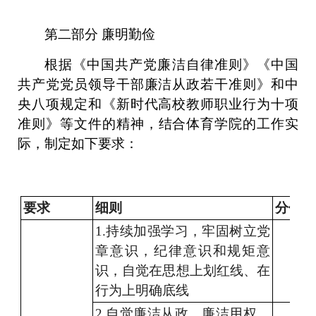
第二部分
廉明
勤俭
根据《中国
共产党廉洁自律
准则》《中国
共产党党员领导干部廉洁从政若干准则》和
中
央八项规定
和《
新时代高校教师职业行为十项
准则
》
等文件的
精神
，结合
体育学院
的工作实
际，制定
如下要求：
要求
细则
分值
1.持续
加强学习，牢固树立党
章意识
，
纪律意识和规矩意
识，
自觉在
思想上划红线、在
行为上明确底线
2
.自觉廉洁
从政、廉洁用权、