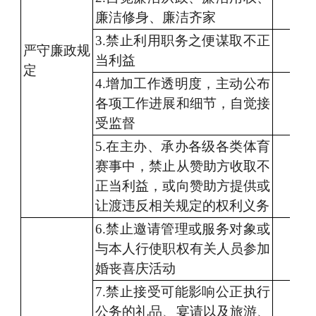
廉洁修身、廉洁齐家
3.禁止
利用职务之便谋取
不正
严守
廉政规
当利益
定
4
.增加
工作透明度，
主动公布
各项工作进展和细节，自觉接
受监督
5
.在主办
、承办
各级各类
体育
赛事中
，
禁止
从赞助方收取不
正当利益
，或
向
赞助方提供
或
让渡违反相关规定
的权利
义务
6
.禁止
邀请管理或服务
对象
或
与
本人
行使职权
有关
人员参加
婚丧喜庆活动
7
.禁止
接受可能影响公正执行
公务的
礼品
、宴请以及旅游、