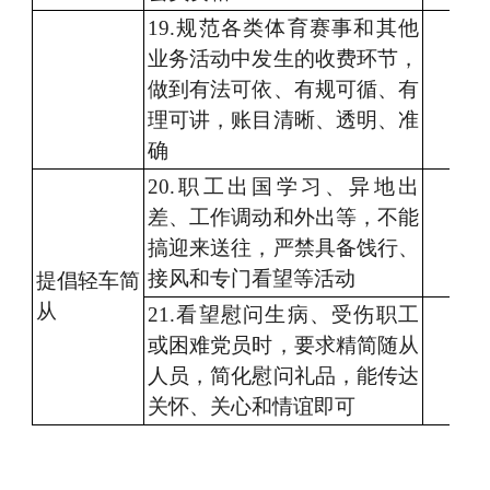
19
.规范各类体育赛事和
其他
业务活动中发生的
收费环节
，
做到有法可依、
有
规
可循
、有
理可
讲
，账目清晰
、
透明
、
准
确
20
.职工出国
学习、异地出
差、工作调动和外出
等
，不能
搞迎来送往，
严禁
具备
饯行
、
接风
和专门
看望
等活动
提倡
轻车简
从
2
1
.看望慰问
生病
、受伤职工
或
困难
党员
时
，
要求
精简随从
人员，
简化
慰问
礼品
，
能
传达
关怀、
关心
和
情谊
即可