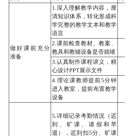
1.深入理解
教学内容
，
厘
清
知识
体系，
转化形成科
学完整
的教学文本和教学
语言
2.
课前
检查教材、教案
、
做好
课前
充分
教具和
教辅设备是否就绪
准备
3.认真制作
课程讲义
，精
心设计
PPT展示文件
4.
理论课
教师提前
5分钟
进入教室，提前布置教学
设备
5.
详细记录
考勤情况
（迟
到
、旷课、请假
和
早
退
），
迟到扣
5分
、旷课