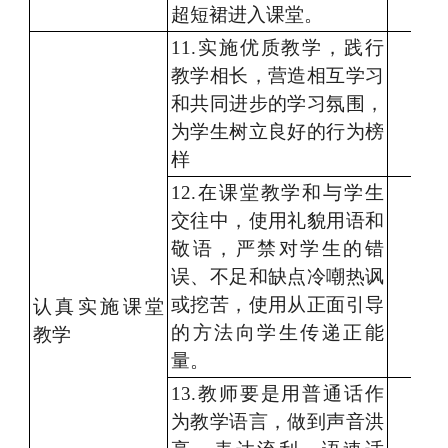
超短裙进入课堂。
1
1
.实施
优质教学，
践行
教学相长
，
营造
相互
学习
和共同进步的学习氛围，
为学生树立
良好的行为榜
样
1
2.在课堂教学
和与学生
交往中
，使用礼貌用语
和
敬语，
严禁对
学生的错
误、不足和缺点冷嘲热讽
或挖苦
，
使用
从
正面引导
认真
实施
课堂
的方法
向
学生传递正能
教学
量
。
1
3.教师
要是用普通话作
为教学语言，
做到声音
洪