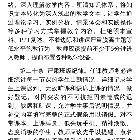
绪。
深入理解教学内容，厘清知识体系，将知
识文本转化为深入浅出的教学文本，让学生通
过理论学习、实例分析、情景体会和实践操作
等多种学习方式掌握教学内容。杜绝照本宣
科、
PPT复述、不着边际和讲课
严重
脱离主题等
低水平施教行为。教师
应该提前
不少于
5分钟
进
入教师，
提前
布置各种教学设备
。
第二十
条
严肃班级
纪律
。
任课教师务必
详
细统计每一
节
课的
学生出勤
情况，
详细
记录学
生上课迟到、
无故旷课和
缺席
上课
的情况，做
好登记。
对因突发的不可抗拒
因素造成的迟
到、
缺席
和旷课，允许学生事后说明情况，并
补交内容填写完整
的正式假条
用以
销假。
对
不
带课本、上课睡觉、低头玩手机、
精神涣散
、
态度
消极的学生，教师应该先予以提醒、
点名