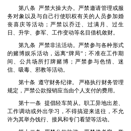
第
八
条
严禁大操大办。严禁邀请管理或服
务对象以及与自己行使职权有关的人员参加婚
丧喜庆等活动；严禁以乔迁、过满月、过生
日、升学、参军、工作变动等名目借机敛财。
第
九
条
严禁非法活动。严禁参与各种形式
的赌博娱乐活动，远离
“牌局”；不准在工作期
间、公共场所打牌赌博；严禁参与色情、迷
信、吸毒、邪教等活动。
第
十
条
遵守
财务
纪律。
严格执行财务管理
规定，严禁公款报销应当由个人支付的费用。
第
十一
条
提倡轻车简从。
职工
异地出差、
工作调动或外出学习，不得搞迎来送往，不允
许为其举办饯行、接风和专门看望等活动。