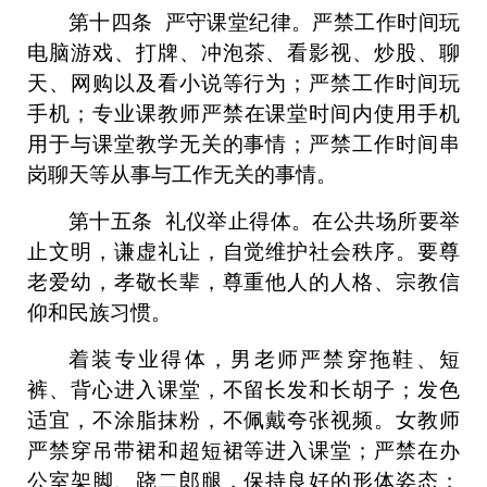
第十四条
严守
课堂
纪律。严禁工作时间玩
电脑游戏、打牌、
冲泡
茶、看影视、炒股、聊
天、网购以及看小说等行为；严禁工作时间玩
手机；
专业课教师
严禁
在课堂时间内使用手机
用于与课堂教学无关的事情
；严禁工作时间串
岗聊天等从事与工作无关的事情。
第
十五条
礼仪举止
得体
。
在公共场所要举
止文明，谦虚礼让，自觉维护社会秩序。要尊
老爱幼，孝敬长辈，尊重他人的人格、宗教信
仰和民族习惯。
着装专业得体，男老师严禁穿拖鞋、短
裤、背心进入课堂，不留长发和
长胡子；
发色
适宜，
不涂脂抹粉，
不佩戴夸张
视频。
女教师
严禁穿吊带裙和超短裙等进入课堂
；严禁在办
公室架脚、跷二郎腿，保持良好的形体姿态；