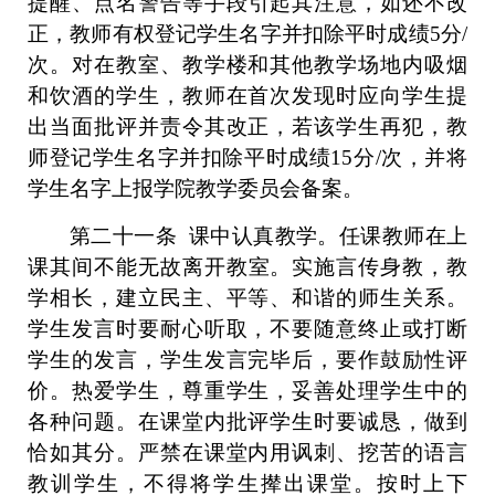
提醒、
点名
警告
等
手段引起其注意，
如
还不改
正，
教师有权
登记
学生名字并
扣除平时成绩
5分/
次
。
对
在教室、教学楼和其他教学场地内吸烟
和
饮酒的学生，
教师
在首次发现时应
向
学生提
出当面批评并责令其改正，
若
该学生再犯，
教
师登记
学生名字并扣除平时成绩
15分/次，
并将
学生名字
上报
学院教学委员会
备案。
第二十
一
条
课中认真教学。
任课
教师在上
课
其
间不
能
无故离开教室。
实施
言传身教，教
学相长，建立民主、平等、和谐的师生关系。
学生发言时要耐心听取，不要随意终止或打断
学生的发言，学生发言完毕后，要作鼓励性评
价。热爱学生，尊重学生，妥善处理学生中的
各种问题。在课堂内批评学生时要诚恳，做到
恰如其分。严禁在课堂内用讽刺、挖苦的语言
教训学生，不得将学生撵出课堂。按时上下