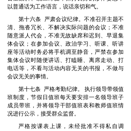
以
普通话
为
工作语言，
说话
亲切和气。
第十
六
条
严肃会议纪律。不准召开主题不
清、拖沓冗长、不解决实际问题的会议；不准
随意派人代会
，
不准无故缺席和迟到、早退
集
体会议
；在参加会议、政治学习、听课、听讲
座等活动时务必将手机调至静音，严禁在参加
集体
会议时随便讲话、打瞌睡、离席走动、打
电话等，不看与活动内容无关的书报，不做与
会议
无关的事情。
第十
七
条
严格
考勤纪律
。
执行领导带领值
班制度，节假日值班每天要安排一名领导班子
成员带班，并将领导干部值班表和教师值班情
况进行公示，接受群众监督。
严格按课表上课，未经批准不得私自调