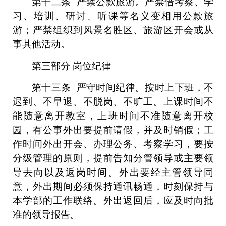
第
十二
条
严禁公款旅游。严禁借考察、学
习、培训、研讨、听课等名义变相用公款旅
游；严禁组织到风景名胜区、旅游区开会或从
事其他活动。
第三部分
岗位纪律
第十
三
条
严守
时间
纪律。按时上下班，不
迟到、不早退、不脱岗、不旷工。
上课时间
不
能随意离开教室，上班时间不准随意离开校
园，有
公事
外出要提前请假，并及时销假；工
作时间外出开会、办理公务、考察学习，要按
分级管理的原则，提前告知分管领导或主要领
导去向以及返岗时间。外出要经主管领导同
意，外出期间必须保持通讯畅通，时刻保持与
本学部的工作联络。外出返回后，应及时向批
准的领导报告。