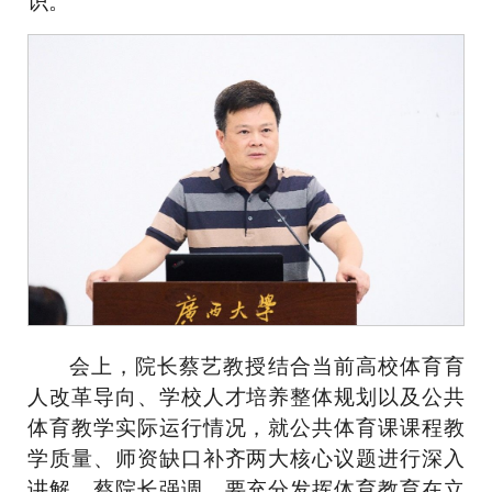
识。
会上，院长蔡艺教授结合当前高校体育育
人改革导向、学校人才培养整体规划以及公共
体育教学实际运行情况，就公共体育课课程教
学质量、师资缺口补齐两大核心议题进行深入
讲解。蔡院长强调，要充分发挥体育教育在立