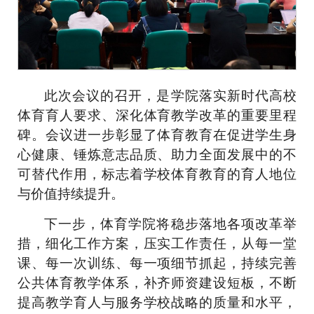
此次会议的召开，是学院落实新时代高校
体育育人要求、深化体育教学改革的重要里程
碑。会议进一步彰显了体育教育在促进学生身
心健康、锤炼意志品质、助力全面发展中的不
可替代作用，标志着学校体育教育的育人地位
与价值持续提升。
下一步，体育学院将稳步落地各项改革举
措，细化工作方案，压实工作责任，从每一堂
课、每一次训练、每一项细节抓起，持续完善
公共体育教学体系，补齐师资建设短板，不断
提高教学育人与服务学校战略的质量和水平，