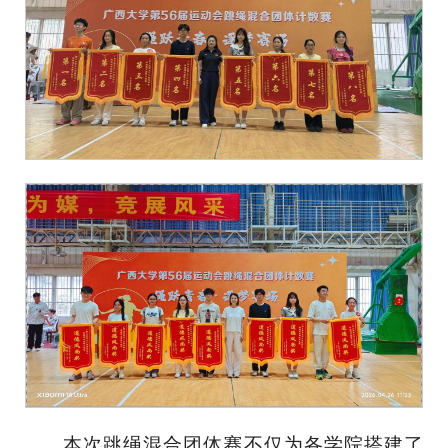
本次跳绳混合团体赛不仅为各学院搭建了