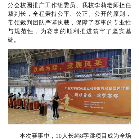
分会校园推广工作组委员、我校李莉老师担任
裁判长，全程秉持公平、公正、公开的原则，
带领裁判团队严谨执裁，保障了赛事的专业性
与规范性，为赛事的顺利推进筑牢了坚实基
础。
本次赛事中，10人长绳8字跳项目成为全场