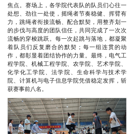
焦点。赛场上，各学院代表队的队员们心往一
处想、劲往一处使，摇绳者节奏稳健、挥臂有
力，跳绳者衔接流畅、配合默契，用整齐划一
的步伐与高度的团队信任，共同完成了一次次
流畅的穿梭跳跃。每一次起跳与落地，都凝聚
着队员们反复磨合的默契；每一组连贯的动
作，都彰显着团结协作的力量。最终，电气工
程学院、机械工程学院、农学院、艺术学院、
化学化工学院、法学院、生命科学与技术学
院、计算机与电子信息学院凭借稳定发挥，斩
获赛事前八名。