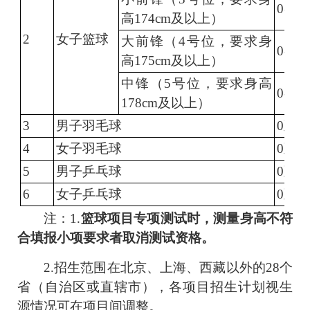
0-3
人
高
174cm
及以上）
2
女子篮球
大前锋（
4
号位，要求身
0-3
人
高
175cm
及以上）
中锋（
5
号位，要求身高
0-3
人
178cm
及以上）
3
男子羽毛球
0
至
1
4
女子羽毛球
0
至
1
5
男子乒乓球
0
至
1
6
女子乒乓球
0
至
1
注：
1.
篮球项目专项测试时，测量身高不符
合填报小项要求者取消测试资格。
2.
招生范围在北京、上海、西藏以外的
28
个
省（自治区或直辖市），各项目招生计划视生
源情况可在项目间调整。