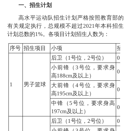
一、招生计划
高水平运动队招生计划严格按照教育部的
有关规定执行，总规模不超过
2021
年本科招生
计划总数的
1%
。各项目计划招生人数为：
序号
招生项目
小项
招生
后卫（
1
号位，
2
号位）
0-3
人
小前锋（
3
号位，要求身
0-3
人
高
188cm
及以上）
1
男子篮球
大前锋（
4
号位，要求身
0-3
人
高
195cm
及以上）
中锋（
5
号位，要求身高
0-3
人
197cm
及以上）
后卫（
1
号位，
2
号位）
0-3
人
小前锋（
3
号位，要求身