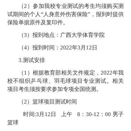
（
2
）参加我校专业测试的考生均须购买测
试期间的个人“人身意外伤害保险”，报到时提供
保险单据原件及复印件。
（
3
）报到地点：广西大学体育学院
（
4
）报到时间：
2022
年
3
月
12
日
3.
测试安排
（
1
）根据教育部相关文件规定，
2022
年我
校不组织乒乓球、羽毛球项目专业测试。相关
项目考生须按要求参加专项全国统测。
（
2
）篮球项目测试时间
时间
:3
月
12
日
上午
8
：
30-12
：
00
男子
篮球