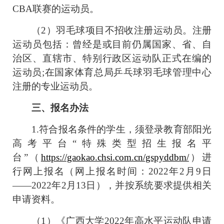
CBA
联赛的运动员。
（
2
）羽毛球项目不招收注册运动员。注册
运动员包括：曾经是或目前仍属国家、省、自
治区、直辖市、特别行政区运动队正式在编的
运动员
;
在国家体育总局乒乓球羽毛球管理中心
注册的专业运动员。
三、报名办法
1.符合报名条件的学生，须登录教育部阳光
高考平台“特殊类型招生报名平
台”
（
https://gaokao.chsi.com.cn/gspyddbm/
）
进
行网上报名（网上报名时间：
2022
年
2
月
9
日
——
2022
年
2
月
13
日），并按系统要求提供相关
申请资料。
（
1
）《广西大学
2022
年高水平运动队申请