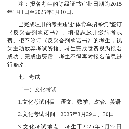
注：报名考生的等级证书审批日期为
2015
年
1
月
1
日至
2025
年
3
月
10
日。
已完成注册的考生通过“体育单招系统”签订
《反兴奋剂承诺书》、填报志愿并缴纳考试
费。拒不签订《反兴奋剂承诺书》的考生，视
为主动放弃考试资格。考生完成缴费视为报名
成功，完成缴费后，考生不得再对报名信息进
行修改。
七、考试
（一）文化考试
1.
文化考试科目：语文、数学、政治、英语
2.
文化考试时间：
2025
年
3
月
29
日、
30
日
3.
文化考试地点：考生于
2025
年
3
月
22
日