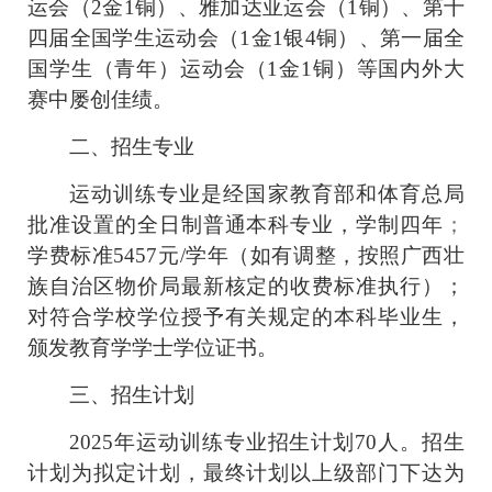
运会（
2
金
1
铜）、雅加达亚运会（
1
铜）、第十
四届全国学生运动会（
1
金
1
银
4
铜）、第一届全
国学生（青年）运动会（
1
金
1
铜）等国内外大
赛中屡创佳绩。
二、招生专业
运动训练专业是经国家教育部和体育总局
批准设置的全日制普通本科专业，学制四年
；
学费标准
5457
元
/
学年（如有调整，按照广西壮
族自治区物价局最新核定的收费标准执行）；
对符合学校学位授予有关规定的本科毕业生，
颁发教育学学士学位证书。
三、招生计划
2025
年运动训练专业招生计划
70
人。招生
计划为拟定计划，最终计划以上级部门下达为