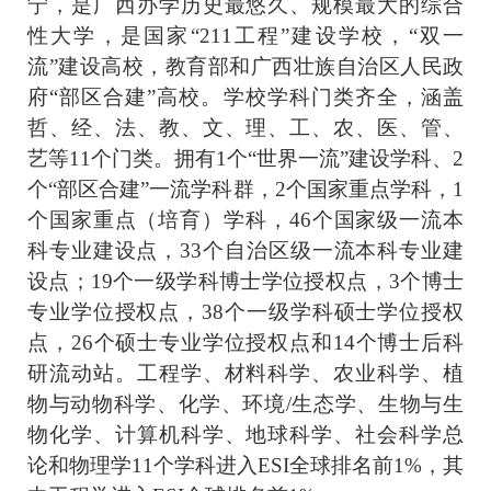
宁，是广西办学历史最悠久、规模最大的综合
性大学，是国家“
211
工程”建设学校，“双一
流”建设高校，教育部和广西壮族自治区人民政
府“部区合建”高校。学校学科门类齐全，涵盖
哲、经、法、教、文、理、工、农、医、管、
艺等
11
个门类。拥有
1
个“世界一流”建设学科、
2
个“部区合建”一流学科群，
2
个国家重点学科，
1
个国家重点（培育）学科，
46
个国家级一流本
科专业建设点，
33
个自治区级一流本科专业建
设点；
19
个一级学科博士学位授权点，
3
个博士
专业学位授权点，
38
个一级学科硕士学位授权
点，
26
个硕士专业学位授权点和
14
个博士后科
研流动站。工程学、材料科学、农业科学、植
物与动物科学、化学、环境
/
生态学、生物与生
物化学、计算机科学、地球科学、社会科学总
论和物理学
11
个学科进入
ESI
全球排名前
1%
，其