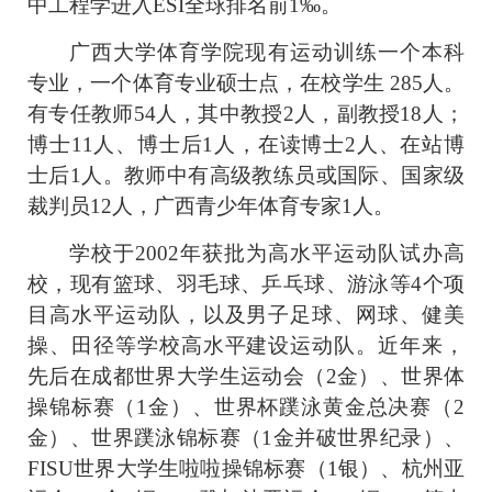
中工程学进入
ESI
全球排名前
1
‰。
广西大学体育学院现有运动训练一个本科
专业，一个体育专业硕士点，在校学生 285人。
有专任教师54人，其中教授2人，副教授18人；
博士11人、博士后1人，在读博士2人、在站博
士后1人。教师中有高级教练员或国际、国家级
裁判员12人，广西青少年体育专家1人。
学校于
2002
年获批为高水平运动队试办高
校，现有篮球、羽毛球、乒乓球、游泳等
4
个项
目高水平运动队，以及男子足球、网球、健美
操、田径等学校高水平建设运动队。近年来，
先后在成都世界大学生运动会（
2
金）、世界体
操锦标赛（
1
金）、世界杯蹼泳黄金总决赛（
2
金）、世界蹼泳锦标赛（
1
金并破世界纪录）、
FISU
世界大学生啦啦操锦标赛（
1
银）、杭州亚