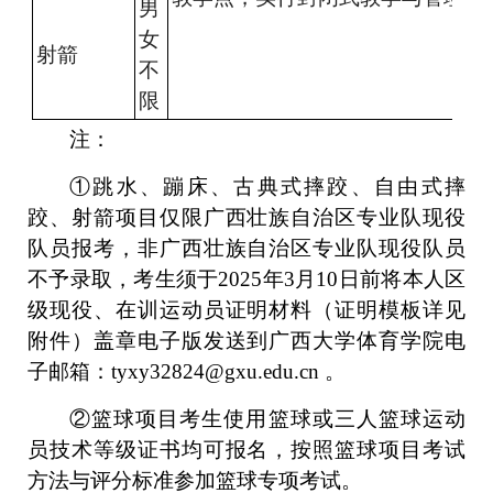
男
女
射箭
不
限
注：
①跳水、蹦床、古典式摔跤、自由式摔
跤、射箭项目仅限
广西壮族自治区专业队现役
队员报考，非广西壮族自治区专业队现役队员
不予录取，
考生须于
2025
年
3
月
10
日前将本人区
级现役、在训运动员证明材料（证明模板详见
附件）盖章电子版发送到广西大学体育学院电
子邮箱：
tyxy32824@gxu.edu.cn
。
②篮球项目考生使用篮球或三人篮球运动
员技术等级证书均可报名，按照篮球项目考试
方法与评分标准参加篮球专项考试。