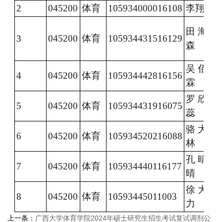
2
0
45200
体育
105934000016108
李翔
32
田海
3
0
45200
体育
105934431516129
34
森
吴佰
4
0
45200
体育
105934442816156
31
霖
罗欣
5
0
45200
体育
105934431916075
32
蕊
骆大
6
0
45200
体育
105934520216088
3
0
林
孔晴
7
0
45200
体育
105934440116177
3
2
晴
徐大
8
0
45200
体育
10593445011003
力
上一条：
广西大学体育学院2024年硕士研究生招生考试复试调剂公