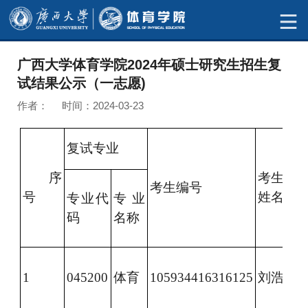
广西大学体育学院2024年硕士研究生招生复
试结果公示（一志愿)
作者： 时间：2024-03-23
复试专业
序
考生
初
考生编号
号
姓名
总
专业代
专业
码
名称
1
0
45200
体育
105934416316125
刘浩
31