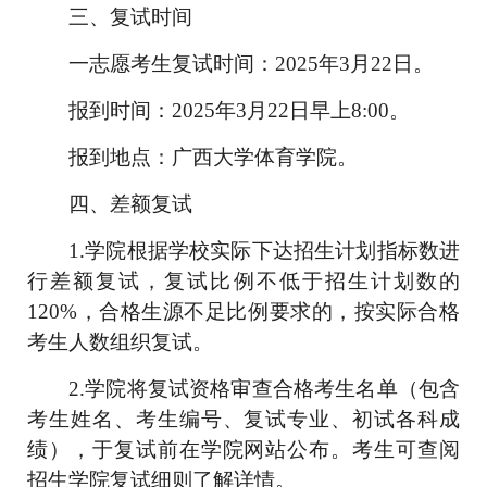
三、
复试时间
一志愿考生复试时间：
2025
年
3
月
22
日
。
报到时间：
2025
年
3
月
22
日
早上
8:
00
。
报到地点：广西大学体育学院。
四、
差额复试
1.
学院根据学校实际下达招生计划指标数进
行差额复试，
复试
比例不低于
招生计划数的
120%
，
合格生源不足比例要求的，按实际合格
考生人数组织复试。
2.
学院将复试资格审查合格考生名单（包含
考生姓名、考生编号、复试专业、初试各科成
绩），于复试前在学院网站公布。考生可查阅
招生学院复试细则了解详情。