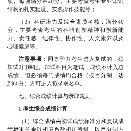
项。
每项满分各
20
分。
主要考查考生专业知识
结构的扎实程度、实践操作技能等
；
（
3
）科研潜力及综合素质考核
：满分
40
分，
主要考查考生的科研创新精神和创新能
力、责任感、纪律性、协作性、人文素养以及
心理健康等。
注意事项：
同等学力考生进入复试的，须
加试
2
门课程。加试科目
为笔试，
成绩不计入总
成绩，但必须每门成绩均合格（按百分制，达
到
60
分）方可进入拟录取名单。
七、综合成绩计算与录取规则
1.
考生综合成绩计算
（
1
）
综合成绩由初试成绩标准分和复试成
绩标准分乘以相应系数相加所得，以百分制方