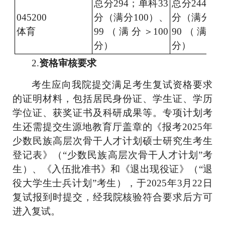
总分
294；单科33
总分
244；
045200
分（满分100）、
分（满分10
体育
99（满分＞100
90（满分＞
分）
分）
2.
资格审核要求
考生应向
我
院提交满足考生复试资格要求
的证明材料，包括居民身份证、学生证、学历
学位证、获奖证书及科研成果等。专项计划考
生还需提交生源地教育厅盖章的《报考
2025
年
少数民族高层次骨干人才计划硕士研究生考生
登记表》（
“
少数民族高层次骨干人才计划
”
考
生）、《入伍批准书》和《退出现役证》（
“
退
役大学生士兵计划
”
考生），
于
2025
年
3
月
22
日
复试报到时提交，
经
我
院核验符合要求后方可
进入复试。