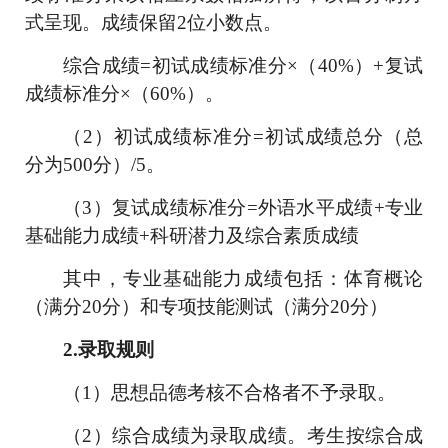
式呈现。成绩保留
2
位小数点。
综合成绩
=
初试成绩标准分
×
（
40%
）
+
复试
成绩标准分
×
（
60%
）。
（
2
）
初试成绩标准分
=
初试
成绩
总分
（总
分为
500
分）
/5
。
（
3
）
复试成绩标准分
=
外语水平
成绩
+
专业
基础能力
成绩
+
科研潜力及综合素质
成绩
其中，
专业基础能力
成绩包括：
体育概论
（满分
2
0
分）
和专项技能测试
（满分
2
0
分）
2.
录取规则
（
1
）
思想品德考核不合格者不
予
录取。
（
2
）综合成绩为录取成绩。考生按
综合
成