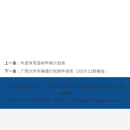
上一条：
年度体育器材申购计划表
下一条：
广西大学车辆通行权限申请表（2019.12新修改）
广西大学体育学院 地址：广西壮族自治区南宁市西乡塘区大学东路100号广西大
学西校园
电话：0771-3232824 邮编：530004 人才招聘邮箱：tyxyzp@gxu.edu.cn