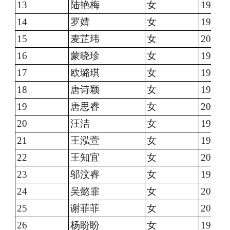
13
陆艳梅
女
1996.0
14
罗婧
女
1999.0
15
麦芷玮
女
2001.0
16
蒙晓珍
女
1991.1
17
欧璐琪
女
1996.1
18
唐诗颖
女
1997.0
19
唐思睿
女
2002.0
20
汪洁
女
1999.0
21
王泓萱
女
1997.0
22
王知宜
女
2000.0
23
邬汶睿
女
1994.0
24
吴懿霏
女
2000.0
25
谢菲菲
女
2001.0
26
杨盼盼
女
1998.0