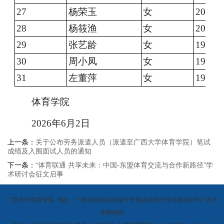
27
杨荣玉
女
2001.0
28
杨筱渔
女
2001.0
29
张艺龄
女
1999.0
30
周小凤
女
1998.0
31
左董萍
女
1997.0
体育学院
2026年
6
月
2
日
上一条：
关于公布劳务派遣人员（派遣至广西大学体育学院）笔试
成绩及入围面试人员的通知
下一条：
“体育联通 共享未来：中国-东盟体育交流与合作新路径”学
术研讨会征文启事
广西大学体育学院 地址：广西壮族自治区南宁市西乡塘区大学东路100号广西大
学西校园