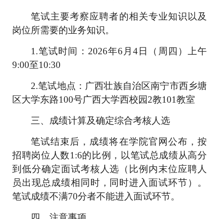
笔试主要考察应聘者的相关专业知识以及
岗位所需要的业务知识。
1.笔试时间：2026年6月4日（周四）上午
9:00至1
0
:30
2.笔试地点：广西壮族自治区南宁市西乡塘
区大学东路100号广西大学西校园
2教101
教室
三、成绩计算及确定综合考核人选
笔试结束后，
成绩将在学院官网公布，
按
招聘岗位人数
1:
6
的比例，以
笔试
总成绩从高分
到低分确定
面试
考核人选（比例内末位应聘人
员出现总成绩相同时，
同时进入面试环节
）。
笔试成绩不满70分者不能进入面试环节。
四、注意事项