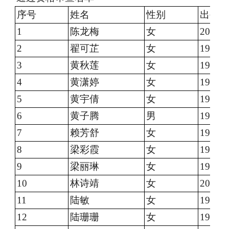
序号
姓名
性别
出生年
1
陈龙梅
女
2000.0
2
翟可芷
女
1998.0
3
黄秋莲
女
1998.0
4
黄潇婷
女
1997.0
5
黄宇倩
女
1995.0
6
黄子腾
男
1996.0
7
赖芳舒
女
1998.0
8
梁彩霞
女
1990.0
9
梁丽琳
女
1992.0
10
林诗靖
女
2000.1
11
陆敏
女
1992.0
12
陆珊珊
女
1996.0