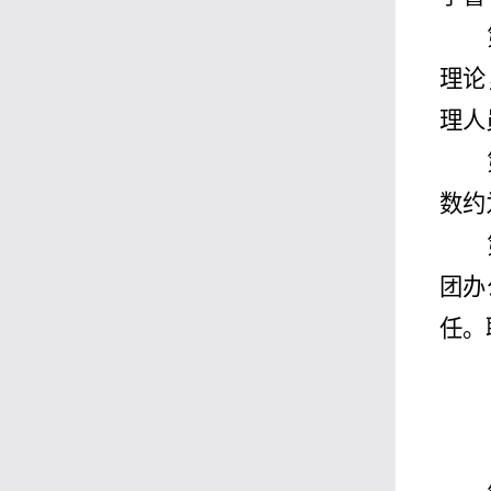
理论
理人
数约
团办
任。