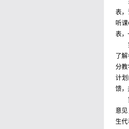
表，
听课
表，
了解
分教
计划
馈，
意见
生代