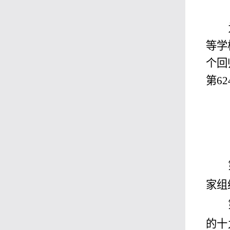
等学
个回
第6
家组
的十