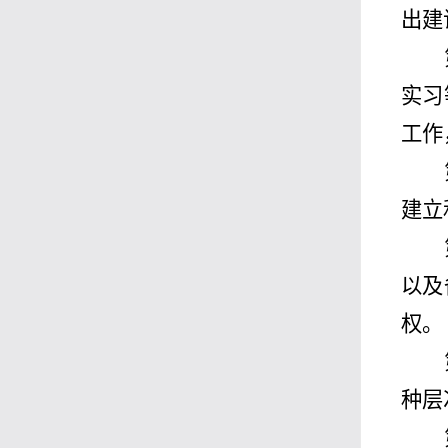
出建
实习
工作
建立
以及
权。
种层