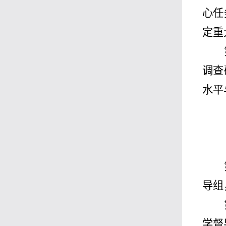
心任
定重
调查
水平
导组
学督