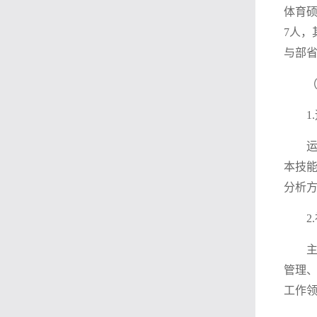
体育硕
7人，
与部
1.
本技
分析
2.
管理
工作