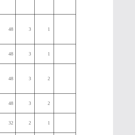
48
3
1
48
3
1
48
3
2
48
3
2
3
2
2
1