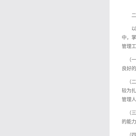
中，
管理
（
良好
（
较为
管理
（
的能
（