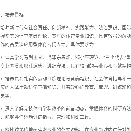
二、
培养目标
以培养新时代有社会责任、创新精神、实践能力、法治意识、国
掌握坚实的体育基础理论、宽广的体育专业知识，具有较强的解
工作的高层次应用型体育专门人才。具体要求为：
一）认真学习马列主义、毛泽东思想、邓小平理论、
“三个代表”
的专业素质和职业道德，遵纪守法；具有较强的事业心和奉献精
二）培养具有扎实的运动训练理论与竞赛组织、社会体育指导和
扎实的人体运动科学基础知识，具有较强的教育、管理、训练和
人员等。
三）深入了解竞技体育学科改革的前言动态，掌握体育的科研方
力，能够胜任运动训练指导、管理和科研工作。
四）能比较熟练地阅读本专业的外文资料，在专业领域内进行对