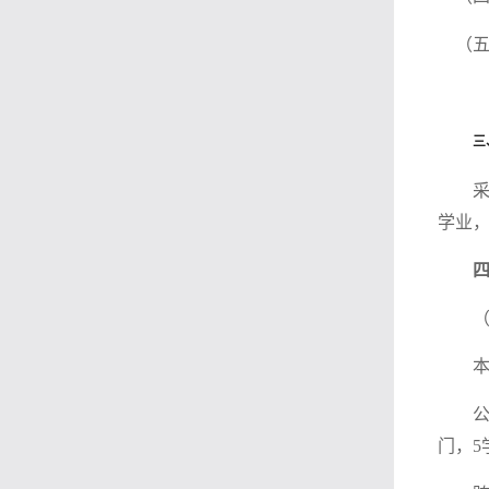
（
三
学业
门，
5