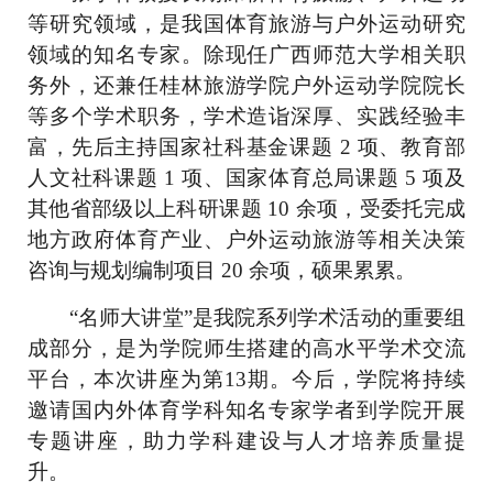
等
研究领域，是我国体育旅游与户外运动研究
领域的知名专家
。
除现任广西师范大学相关职
务外，还兼任桂林旅游学院户外运动学院院长
等多个学术职务，学术造诣深厚、实践经验丰
富
，
先后主持国家社科基金课题 2 项、教育部
人文社科课题 1 项、国家体育总局课题 5 项及
其他省部级以上科研课题 10 余项，受委托完成
地方政府体育产业、户外运动旅游等相关决策
咨询与规划编制项目 20 余项，
硕果累累
。
“名师大讲堂”
是我院
系列学术活动的重要组
成部分，
是为学院师生
搭建
的
高水平学术交流
平台，
本次讲座
为
第1
3
期。今后，学院将持续
邀请国内外体育学科知名专家学者到学院开展
专题讲座，助力学科建设与人才培养质量提
升。