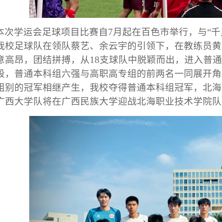
本次学运会足球项目比赛自7月起在百色市举行，与“千
我校足球队在领队蔡艺、余云宇的引领下，在教练员黄
意高昂，团结拼搏，从
18
支
球队中脱颖而出，进入
普通
段，
普通本科组
六强与高职高专组的前两名
一同展开
角
组别的冠军相继产生，我校夺得普通本科组冠军，
北海
广西大学
队
将在广西民族大学迎战北海职业技术学院
队