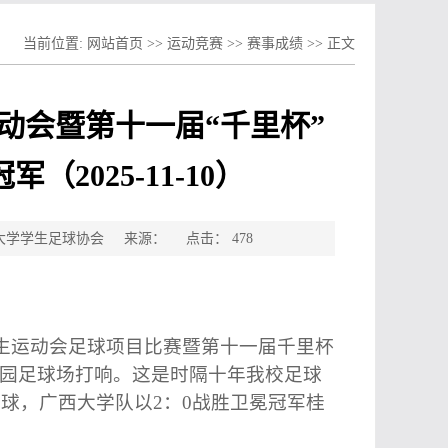
当前位置:
网站首页
>>
运动竞赛
>>
赛事成绩
>> 正文
动会暨第十一届“千里杯”
2025-11-10）
广西大学学生足球协会 来源： 点击：
478
学生运动会足球项目比赛暨第十一届千里杯
园足球场打响。这是时隔十年我校足球
进球，
广西大学队以
2
：
0
战胜卫冕冠军桂