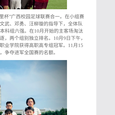
里杯”广西校园足球联赛合一。在小组赛
文武、邓勇、汪柳璇的指导下，全体队
本科组
六强。在
1
0月开始的主客场淘汰
逐，两个组别独立排名。
1
0
月9日下午，
职业学院
获得
高职高专组
冠军。
11月15
，争夺进军全国赛的名额。