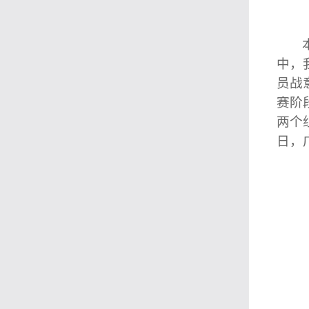
中，
员战
赛阶
两个
日，