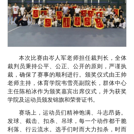
本次比赛由岑人军老师担任裁判长，全体
裁判员秉持公平、公正、公开的原则，严谨执
裁，确保了赛事的顺利进行。颁奖仪式由王帅
老师主持，体育学院韦雪亮副院长，群体中心
主任陈柏冰作为颁奖嘉宾出席仪式，并为获奖
学院及运动员颁发锦旗和荣誉证书。
赛场上，运动员们精神饱满、斗志昂扬。
发球、截击、扣杀、吊球，每一个动作都干脆
利落、行云流水。选手们时而大力扣杀，时而