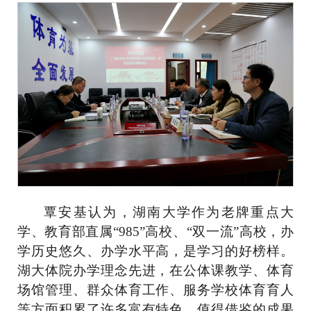
覃安基认为，湖南大学作为老牌重点大
学、教育部直属
“
9
85
”
高校、
“双一流”高校，办
学历史悠久、办学水平高，是学习的好榜样。
湖大体院办学理念先进，在公体课教学、体育
场馆管理、群众体育工作、服务学校体育育人
等方面积累了许多富有特色、值得借鉴的成果