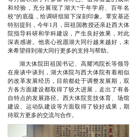
和经验，
充分展现了湖大“千年学府、百年名
校”的底蕴，
给调
研组留下深刻印象。
覃安基还
特别提到，今年
1
月，
田祖国
教授
还亲赴
西大体
院
指导
科研和
学科建设，产生良好效果，对此
深表感谢。
他
衷心祝愿湖大同行
越来越好，未
来希望得到湖大同行更多的支持与帮助。
湖大体院
田祖国书记
、
高耀鸿院长
等领导
在座谈中谈到，湖大体院与西大体院有着相似
的改革发展经历，目前都处于调整发展期，双
方
各方面建设
都取得了较大进展，走出了
有
各
自特点
的发展路径。西大体院竞技体育、
场馆
建设、
运动队建设等方面取得了较好成果
，
期
待双方更多的交流与合作。