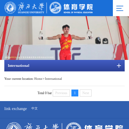
International
Your current location:
Home
>
International
Total 0 bar
Previous
1
Next
link exchange
中文