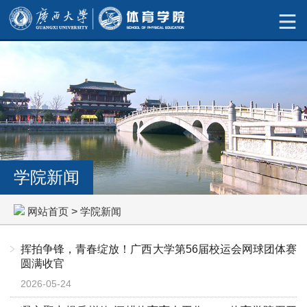
学院新闻
网站首页
>
学院新闻
挥拍争锋，青春绽放！广西大学第56届校运会网球团体赛
圆满收官
2026-05-24